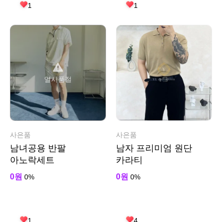
1
1
일시품절
사은품
사은품
남녀공용 반팔
남자 프리미엄 원단
아노락세트
카라티
0원
0원
0%
0%
1
4