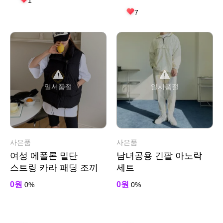
1
7
일시품절
일시품절
사은품
사은품
여성 에폴론 밑단
남녀공용 긴팔 아노락
스트링 카라 패딩 조끼
세트
0원
0원
0%
0%