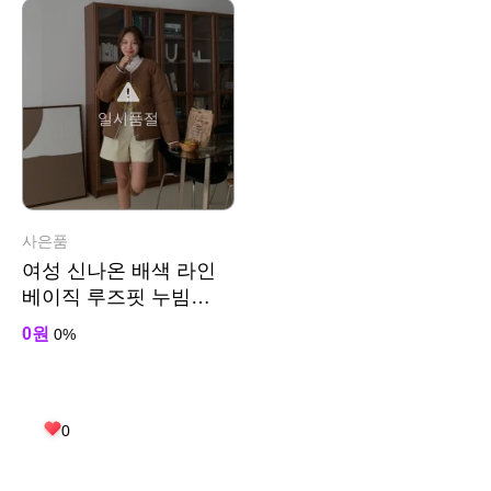
일시품절
사은품
여성 신나온 배색 라인
베이직 루즈핏 누빔
패딩
0원
0%
0