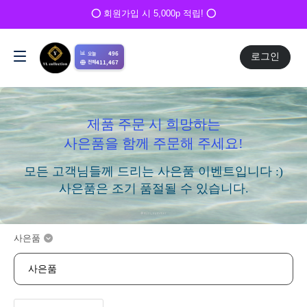
⭕ 회원가입 시 5,000p 적립! ⭕
📊
496
오늘
로그인
411,467
전체
제품 주문 시 희망하는
사은품을 함께 주문해 주세요!
모든 고객님들께 드리는 사은품 이벤트입니다 :)
사은품은 조기 품절될 수 있습니다.
사은품
사은품