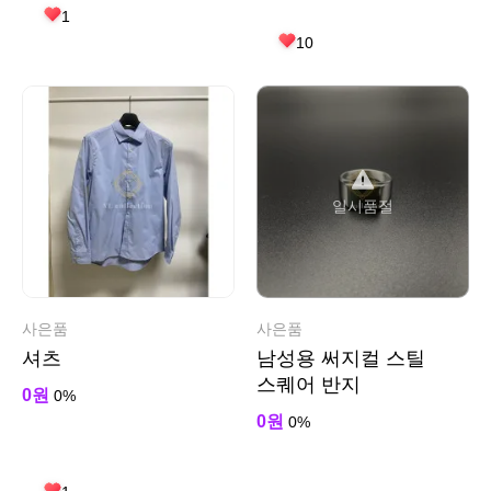
1
10
일시품절
사은품
사은품
셔츠
남성용 써지컬 스틸
스퀘어 반지
0원
0%
0원
0%