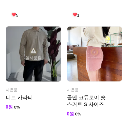
5
1
일시품절
사은품
사은품
니트 카라티
골덴 코듀로이 숏
스커트 S 사이즈
0원
0%
0원
0%