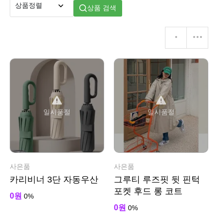
상품 검색
일시품절
일시품절
사은품
사은품
카리비너 3단 자동우산
그루티 루즈핏 뒷 핀턱
포켓 후드 롱 코트
0원
0%
0원
0%