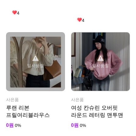
4
4
일시품절
일시품절
사은품
사은품
루랜 리본
여성 칸슈린 오버핏
프릴여리블라우스
라운드 레터링 맨투맨
0원
0원
0%
0%