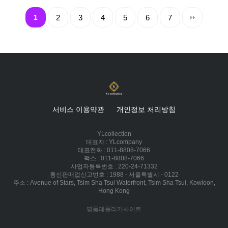
1
2
3
4
5
6
7
서비스 이용약관
개인정보 처리방침
YLcollection
대표자 : YLcompany
대표전화 : 011-8808-7066
팩스 : 011-8808-7066
사업자등록번호 : 220-24-71332
통신판매업신고번호 : 1988 - 서울특별시 - 0122
주소 : Avenue of Stars, Tsim Sha Tsui Waterfront, Tsim Sha Tsui, Kowloon,
Hong Kong
명품레플리카사이트