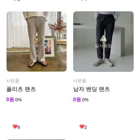
일시품절
사은품
사은품
플리츠 팬츠
남자 밴딩 팬츠
0원
0원
0%
0%
8
2