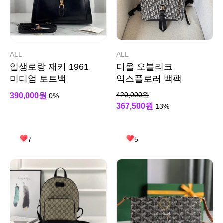
ALL
ALL
입생로랑 재키 1961
디올 오블리크
미디엄 토트백
익스플로러 백팩
420,000원
390,000원
0%
367,500원
13%
7
5