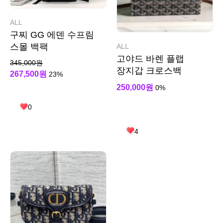
ALL
구찌 GG 에덴 수프림
스몰 백팩
ALL
고야드 바렌 플랩
345,000원
장지갑 크로스백
267,500원
23%
250,000원
0%
0
4