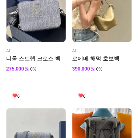
ALL
ALL
디올 스트랩 크로스 백
로에베 해먹 호보백
275,000원
390,000원
0%
0%
6
6