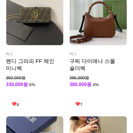
ALL
ALL
펜디 그라피 FF 체인
구찌 다이애나 스몰
미니백
숄더백
350,000원
395,000원
330,000원
380,000원
6%
4%
4
7