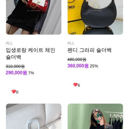
ALL
ALL
입생로랑 케이트 체인
펜디 그라피 숄더백
숄더백
480,000원
360,000원
25%
310,000원
290,000원
7%
6
0